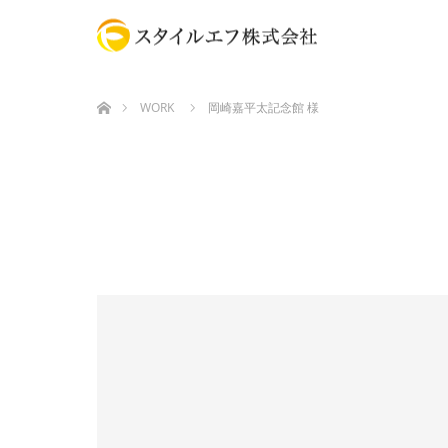
ホーム
WORK
岡崎嘉平太記念館 様
缶バッジ